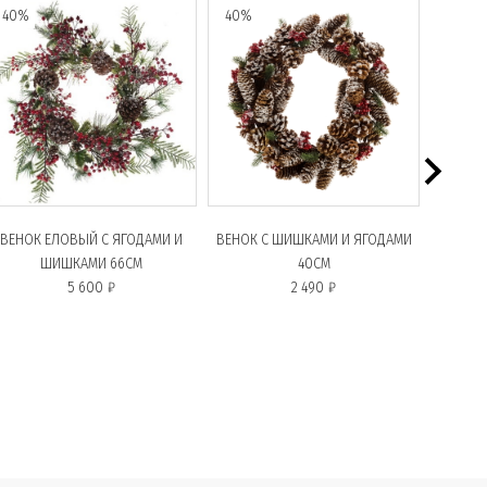
40%
40%
40%
ВЕНОК ЕЛОВЫЙ С ЯГОДАМИ И
ВЕНОК С ШИШКАМИ И ЯГОДАМИ
ВЕТК
ШИШКАМИ 66СМ
40СМ
ШИШК
5 600 ₽
2 490 ₽