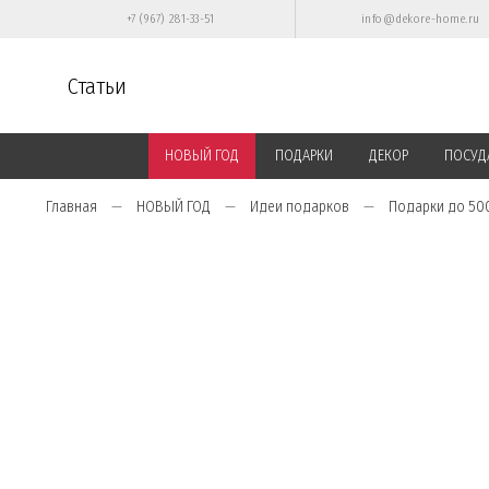
+7 (967) 281-33-51
info@dekore-home.ru
Статьи
НОВЫЙ ГОД
ПОДАРКИ
ДЕКОР
ПОСУД
Главная
НОВЫЙ ГОД
Идеи подарков
Подарки до 50