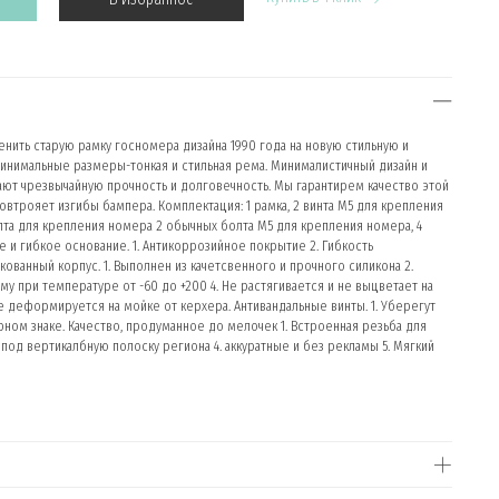
нить старую рамку госномера дизайна 1990 года на новую стильную и
Минимальные размеры-тонкая и стильная рема. Минималистичный дизайн и
дают чрезвычайную прочность и долговечность. Мы гарантирем качество этой
Повтрояет изгибы бампера. Комплектация: 1 рамка, 2 винта М5 для крепления
олта для крепления номера 2 обычных болта М5 для крепления номера, 4
 и гибкое основание. 1. Антикоррозийное покрытие 2. Гибкость
ованный корпус. 1. Выполнен из качетсвенного и прочного силикона 2.
у при температуре от -60 до +200 4. Не растягивается и не выцветает на
е деформируется на мойке от керхера. Антивандальные винты. 1. Уберегут
ном знаке. Качество, продуманное до мелочек 1. Встроенная резьба для
под вертикалбную полоску региона 4. аккуратные и без рекламы 5. Мягкий