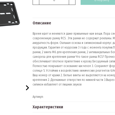
Описание
Время идет и меняются даже привычные нам вещи. Пора сме
современную рамку RCS . Эти рамки не содержат рекламы. 
аккуратность форм. Стальная основа и силиконовый корпус 
продукции. Гарантия от коррозии 3 года с момента покупки.
рамки, 2 винта М6 для крепления рамки, 2 антивандальных б
самореза для крепления рамки Что такое рамка RCS? Прочное
обеспечивает плотное прилегпние к кузову Бесшумный силик
Полностью покрывает основание как чехол 3. Сохраняет форм
солнце 5. Устойчив к воздействию химических реагентов 6.Н
Ваш номер от кражи 2. Белые винты не выделяются на номер
крепления 2. Дренажные отверстия по нижней части 3.Вырез 
силикон избавляет от лишних звуков
Артикул:
Характеристики