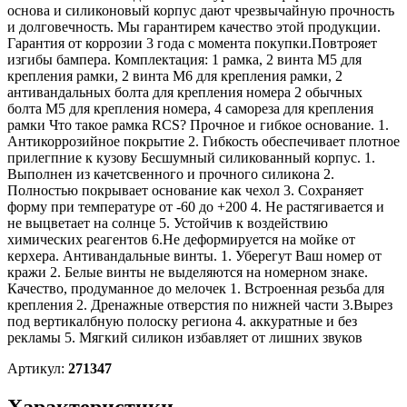
основа и силиконовый корпус дают чрезвычайную прочность
и долговечность. Мы гарантирем качество этой продукции.
Гарантия от коррозии 3 года с момента покупки.Повтрояет
изгибы бампера. Комплектация: 1 рамка, 2 винта М5 для
крепления рамки, 2 винта М6 для крепления рамки, 2
антивандальных болта для крепления номера 2 обычных
болта М5 для крепления номера, 4 самореза для крепления
рамки Что такое рамка RCS? Прочное и гибкое основание. 1.
Антикоррозийное покрытие 2. Гибкость обеспечивает плотное
прилегпние к кузову Бесшумный силикованный корпус. 1.
Выполнен из качетсвенного и прочного силикона 2.
Полностью покрывает основание как чехол 3. Сохраняет
форму при температуре от -60 до +200 4. Не растягивается и
не выцветает на солнце 5. Устойчив к воздействию
химических реагентов 6.Не деформируется на мойке от
керхера. Антивандальные винты. 1. Уберегут Ваш номер от
кражи 2. Белые винты не выделяются на номерном знаке.
Качество, продуманное до мелочек 1. Встроенная резьба для
крепления 2. Дренажные отверстия по нижней части 3.Вырез
под вертикалбную полоску региона 4. аккуратные и без
рекламы 5. Мягкий силикон избавляет от лишних звуков
Артикул:
271347
Характеристики