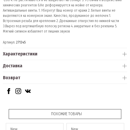
химических реагентов 6.Не деформируется на мойке от керхера.
Антивандальные винты. 1. Уберегут Ваш номер от кражи 2. Белые винты не
выделяются на номерном знаке. Качество, продуманное до мелочек 1.
Встроенная резьба для крепления 2. Дренажные отверстия по нижней части
3.Вырез под вертикалбную полоску региона 4. аккуратные и без рекламы 5.
Мягкий силикон избавляет от лишних звуков
Артикул:
271345
Характеристики
Доставка
Возврат
ПОХОЖИЕ ТОВАРЫ
New
New