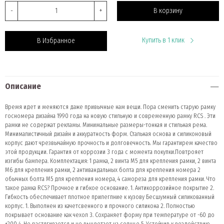
-
+
В корзину
Купить в 1 клик
В Избранное
Описание
Время идет и меняются даже привычные нам вещи. Пора сменить старую рамку
госномера дизайна 1990 года на новую стильную и современную рамку RCS . Эти
рамки не содержат рекламы. Минимальные размеры-тонкая и стильная рема.
Минималистичный дизайн и аккуратность форм. Стальная основа и силиконовый
корпус дают чрезвычайную прочность и долговечность. Мы гарантирем качество
этой продукции. Гарантия от коррозии 3 года с момента покупки.Повтрояет
изгибы бампера. Комплектация: 1 рамка, 2 винта М5 для крепления рамки, 2 винта
М6 для крепления рамки, 2 антивандальных болта для крепления номера 2
обычных болта М5 для крепления номера, 4 самореза для крепления рамки. Что
такое рамка RCS? Прочное и гибкое основание. 1. Антикоррозийное покрытие 2.
Гибкость обеспечивает плотное прилегпние к кузову Бесшумный силикованный
корпус. 1. Выполнен из качетсвенного и прочного силикона 2. Полностью
покрывает основание как чехол 3. Сохраняет форму при температуре от -60 до
+200 4. Не растягивается и не выцветает на солнце 5. Устойчив к воздействию