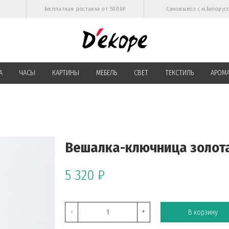
Бесплатная доставка от 5000₽
Самовывоз с м.Белорус
А
ЧАСЫ
КАРТИНЫ
МЕБЕЛЬ
СВЕТ
ТЕКСТИЛЬ
АРОМ
Вешалка-ключница золо
5 320 ₽
-
+
В корзину