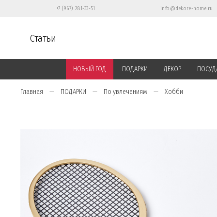
+7 (967) 281-33-51
info@dekore-home.ru
Статьи
НОВЫЙ ГОД
ПОДАРКИ
ДЕКОР
ПОСУД
Главная
ПОДАРКИ
По увлечениям
Хобби