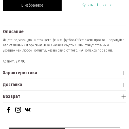
Купить в 1 клик
В Избранное
Описание
Ищите подарок для настоящего фаната футбола? Все очень просто – порадуйте
его стильными и оригинальными часами «Бутсы». Они станут отличным
украшением любой комнаты, независимо от того, чья команда победила.
Артикул:
271703
Характеристики
Доставка
Возврат