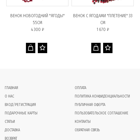
Й
ВЕНОК НОВОГОДНИЙ "ЯГОДЫ"
ВЕНОК С ЯГОДАМИ "ПЛЕТЕНИЕ" 33
В
55СМ
СМ
4 300 ₽
1 670 ₽
ГЛАВНАЯ
ОПЛАТА
О НАС
ПОЛИТИКА КОНФИДЕНЦИАЛЬНОСТИ
ВХОД/РЕГИСТРАЦИЯ
ПУБЛИЧНАЯ ОФЕРТА
ПОДАРОЧНЫЕ КАРТЫ
ПОЛЬЗОВАТЕЛЬСКОЕ СОГЛАШЕНИЕ
СТАТЬИ
КОНТАКТЫ
ДОСТАВКА
ОБРАТНАЯ СВЯЗЬ
ВОЗВРАТ