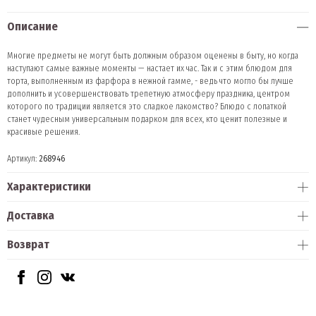
Описание
Многие предметы не могут быть должным образом оценены в быту, но когда
наступают самые важные моменты — настает их час. Так и с этим блюдом для
торта, выполненным из фарфора в нежной гамме, - ведь что могло бы лучше
дополнить и усовершенствовать трепетную атмосферу праздника, центром
которого по традиции является это сладкое лакомство? Блюдо с лопаткой
станет чудесным универсальным подарком для всех, кто ценит полезные и
красивые решения.
Артикул:
268946
Характеристики
Доставка
Возврат