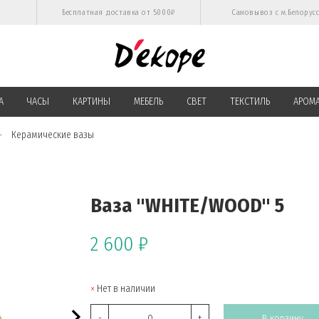
Бесплатная доставка от 5000₽
Самовывоз с м.Белорус
А
ЧАСЫ
КАРТИНЫ
МЕБЕЛЬ
СВЕТ
ТЕКСТИЛЬ
АРОМ
Керамические вазы
Ваза "WHITE/WOOD" 5
2 600 ₽
Нет в наличии
-
+
В корзину