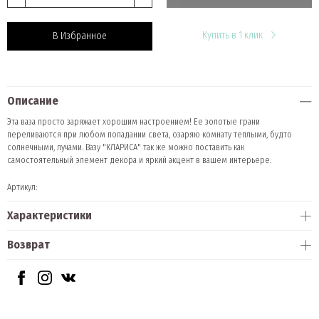
Купить в 1 клик
В Избранное
Описание
Эта ваза просто заряжает хорошим настроением! Ее золотые грани
переливаются при любом попадании света, озаряю комнату теплыми, будто
солнечными, лучами. Вазу "КЛАРИСА" так же можно поставить как
самостоятельный элемент декора и яркий акцент в вашем интерьере.
Артикул:
Характеристики
Возврат