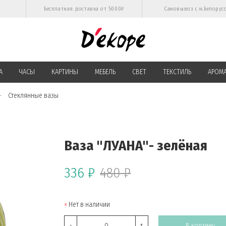
Бесплатная доставка от 5000₽
Самовывоз с м.Белорус
А
ЧАСЫ
КАРТИНЫ
МЕБЕЛЬ
СВЕТ
ТЕКСТИЛЬ
АРОМ
Стеклянные вазы
Ваза "ЛУАНА"- зелёная
336 ₽
480 ₽
Нет в наличии
-
+
В корзину