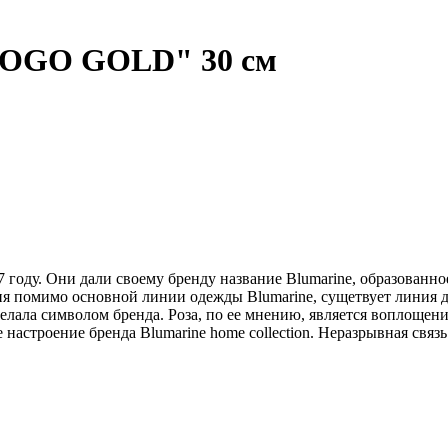
LOGO GOLD" 30 см
оду. Они дали своему бренду название Blumarine, образованное 
я помимо основной линии одежды Blumarine, сущетвует линия дл
елала символом бренда. Роза, по ее мнению, является воплощен
настроение бренда Blumarine home collection. Неразрывная связ