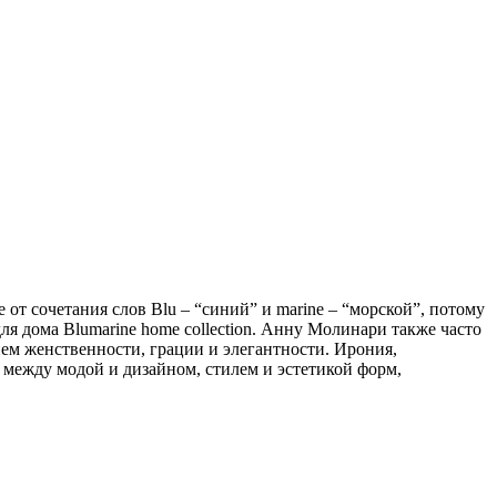
от сочетания слов Blu – “синий” и marine – “морской”, потому
я дома Blumarine home collection. Анну Молинари также часто
ием женственности, грации и элегантности. Ирония,
ь между модой и дизайном, стилем и эстетикой форм,