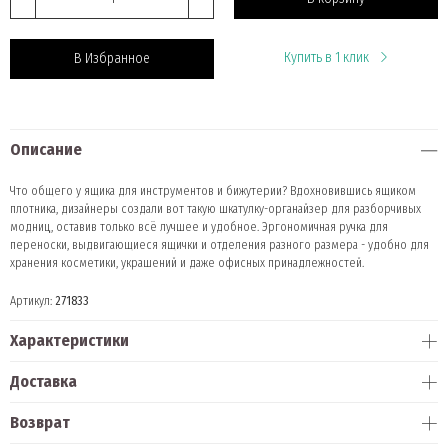
Купить в 1 клик
В Избранное
Описание
Что общего у ящика для инструментов и бижутерии? Вдохновившись ящиком
плотника, дизайнеры создали вот такую шкатулку-органайзер для разборчивых
модниц, оставив только всё лучшее и удобное. Эргономичная ручка для
переноски, выдвигающиеся ящички и отделения разного размера - удобно для
хранения косметики, украшений и даже офисных принадлежностей.
Артикул:
271833
Характеристики
Доставка
Возврат