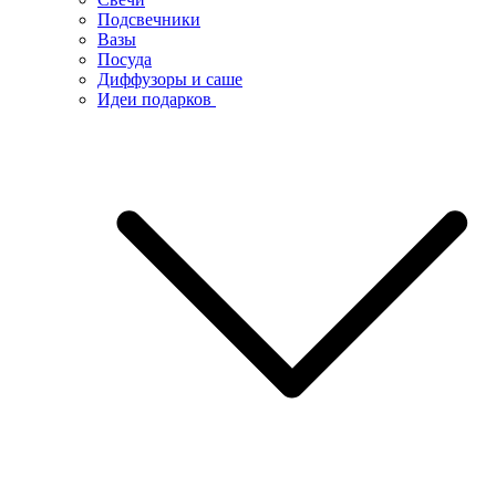
Подсвечники
Вазы
Посуда
Диффузоры и саше
Идеи подарков