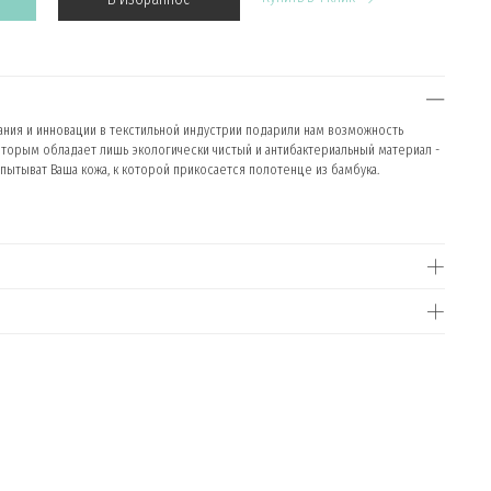
ния и инновации в текстильной индустрии подарили нам возможность
оторым обладает лишь экологически чистый и антибактериальный материал -
ытыват Ваша кожа, к которой прикосается полотенце из бамбука.