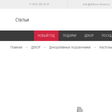
+7 (967) 281-33-51
info@dekore-home.ru
Статьи
НОВЫЙ ГОД
ПОДАРКИ
ДЕКОР
ПОСУД
Главная
ДЕКОР
Декоративные подсвечники
Настоль