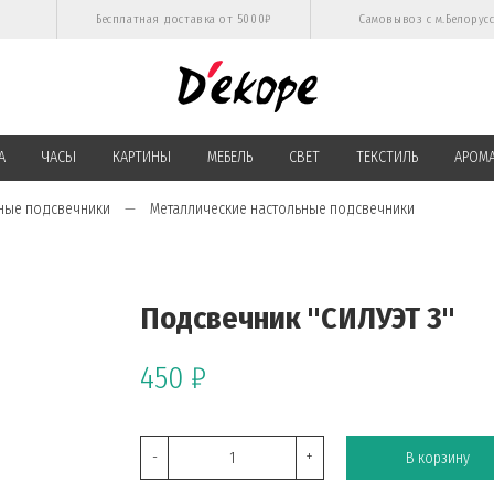
Бесплатная доставка от 5000₽
Самовывоз с м.Белорус
А
ЧАСЫ
КАРТИНЫ
МЕБЕЛЬ
СВЕТ
ТЕКСТИЛЬ
АРОМ
ные подсвечники
Металлические настольные подсвечники
Подсвечник "СИЛУЭТ 3"
450 ₽
-
+
В корзину