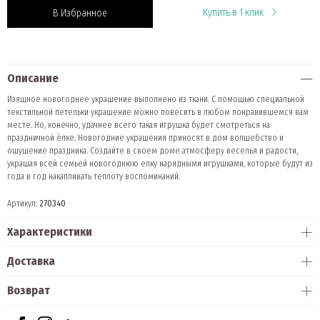
Купить в 1 клик
В Избранное
Описание
Изящное новогоднее украшение выполнено из ткани. С помощью специальной
текстильной петельки украшение можно повесить в любом понравившемся вам
месте. Но, конечно, удачнее всего такая игрушка будет смотреться на
праздничной ёлке. Новогодние украшения приносят в дом волшебство и
ощущение праздника. Создайте в своем доме атмосферу веселья и радости,
украшая всей семьей новогоднюю елку нарядными игрушками, которые будут из
года в год накапливать теплоту воспоминаний.
Артикул:
270340
Характеристики
Доставка
Возврат