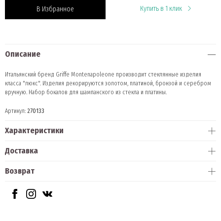
Купить в 1 клик
В Избранное
Описание
Итальянский бренд Griffe Montenapoleone производит стеклянные изделия
класса "люкс". Изделия декорируются золотом, платиной, бронзой и серебром
вручную. Набор бокалов для шампанского из стекла и платины.
Артикул:
270133
Характеристики
Доставка
Возврат