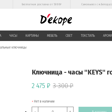
Бесплатная доставка от 5000₽
Самовывоз с м.Белорус
А
ЧАСЫ
КАРТИНЫ
МЕБЕЛЬ
СВЕТ
ТЕКСТИЛЬ
АРОМ
нальные ключницы
Ключница - часы "KEYS" г
2 475 ₽
3 300 ₽
Нет в наличии
-
+
В корзину