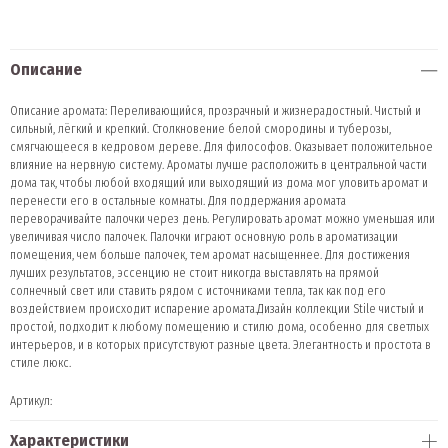
Описание
Описание аромата: Переливающийся, прозрачный и жизнерадостный. Чистый и
сильный, лёгкий и крепкий. Столкновение белой смородины и туберозы,
смягчающееся в кедровом дереве. Для философов. Оказывает положительное
влияние на нервную систему. Ароматы лучше расположить в центральной части
дома так, чтобы любой входящий или выходящий из дома мог уловить аромат и
перенести его в остальные комнаты. Для поддержания аромата
переворачивайте палочки через день. Регулировать аромат можно уменьшая или
увеличивая число палочек. Палочки играют основную роль в ароматизации
помещения, чем больше палочек, тем аромат насыщеннее. Для достижения
лучших результатов, эссенцию не стоит никогда выставлять на прямой
солнечный свет или ставить рядом с источниками тепла, так как под его
воздействием происходит испарение аромата.Дизайн коллекции Stile чистый и
простой, подходит к любому помещению и стилю дома, особенно для светлых
интерьеров, и в которых присутствуют разные цвета. Элегантность и простота в
стиле люкс.
Артикул:
Характеристики