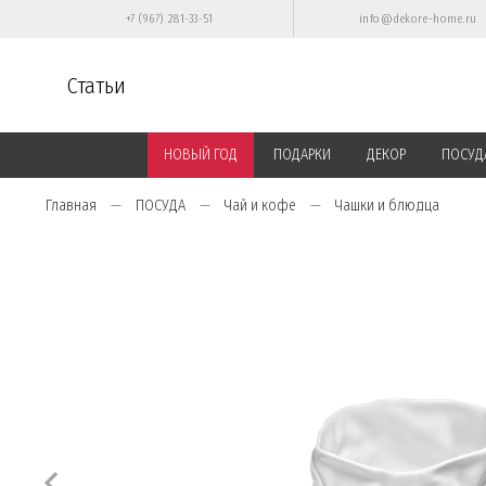
+7 (967) 281-33-51
info@dekore-home.ru
Статьи
НОВЫЙ ГОД
ПОДАРКИ
ДЕКОР
ПОСУД
Главная
ПОСУДА
Чай и кофе
Чашки и блюдца