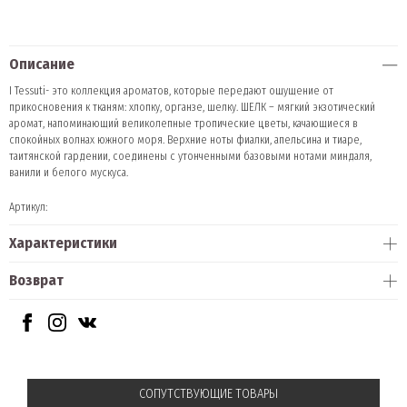
Описание
I Tessuti- это коллекция ароматов, которые передают ощущение от
прикосновения к тканям: хлопку, органзе, шелку. ШЕЛК – мягкий экзотический
аромат, напоминающий великолепные тропические цветы, качающиеся в
спокойных волнах южного моря. Верхние ноты фиалки, апельсина и тиаре,
таитянской гардении, соединены с утонченными базовыми нотами миндаля,
ванили и белого мускуса.
Артикул:
Характеристики
Возврат
СОПУТСТВУЮЩИЕ ТОВАРЫ